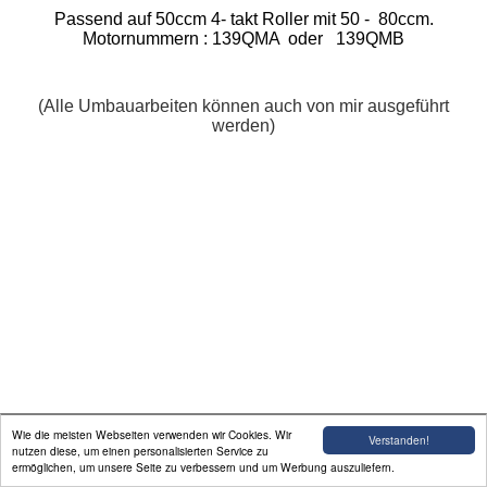
Passend auf 50ccm 4- takt Roller mit 50 - 80ccm.
Weitere Verdächtige
Motornummern : 139QMA oder 139QMB
Kontakt
(Alle Umbauarbeiten können auch von mir ausgeführt
werden)
Linkliste
Gästebuch
C H A T
Wie die meisten Webseiten verwenden wir Cookies. Wir
Verstanden!
nutzen diese, um einen personalisierten Service zu
ermöglichen, um unsere Seite zu verbessern und um Werbung auszuliefern.