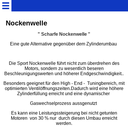
Home
Nockenwelle
" Scharfe Nockenwelle "
Technik
Eine gute Alternative gegenüber dem Zylinderumbau
Tuning
Die Sport Nockenwelle führt nicht zum überdrehen des
Motors, sondern zu wesentlich beseren
Bilder aus dem OP.
Beschleunigungswerten und höherer Endgeschwindigkeit..
Besonders geeignet für den High - End - Tuningbereich, mit
Aufrüstung auf 90ccm
optimierten Ventilöffnungszeiten.Dadurch wird eine höhere
Zylinderfüllung erreicht und eine dynamischer
Gebrauchte-Fahrzeuge
Gaswechselprozess aussgenutzt
Es kann eine Leistungssteigerung bei nicht getunten
Motoren von 30 % nur durch diesen Umbau erreicht
Pinnwand
werden.