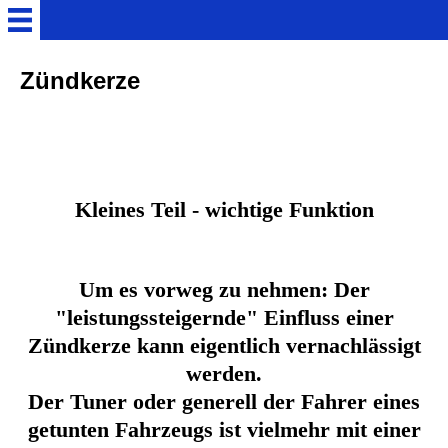
Home
Zündkerze
Technik
Tuning
Kleines Teil - wichtige Funktion
Bilder aus dem OP.
Um es vorweg zu nehmen: Der
Aufrüstung auf 90ccm
"leistungssteigernde" Einfluss einer
Zündkerze kann eigentlich vernachlässigt
Gebrauchte-Fahrzeuge
werden.
Der Tuner oder generell der Fahrer eines
Pinnwand
getunten Fahrzeugs ist vielmehr mit einer