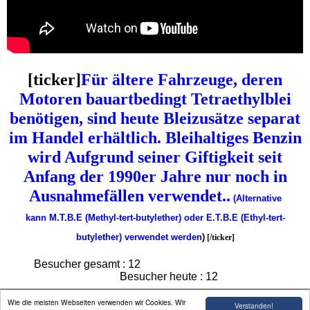
[ticker]
Für ältere Fahrzeuge, deren
Motoren bauartbedingt Tetraethylblei
benötigen, sind heute Bleizusätze separat
im Handel erhältlich. Bleihaltiges Benzin
wird Aufgrund seiner Giftigkeit seit
Anfang der 1990er Jahre nur noch in
Ausnahmefällen verwendet..
(Alternative
kann
M.T.B.E
(Methyl-tert-butylether) oder
E.T.B.E
(Ethyl-tert-
butylether) verwendet werden
)
[/ticker]
Besucher gesamt :
12
Besucher heute :
12
Wie die meisten Webseiten verwenden wir Cookies. Wir
Verstanden!