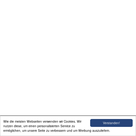
Weitere Verdächtige
Kontakt
Linkliste
Gästebuch
C H A T
Wie die meisten Webseiten verwenden wir Cookies. Wir
Verstanden!
nutzen diese, um einen personalisierten Service zu
ermöglichen, um unsere Seite zu verbessern und um Werbung auszuliefern.