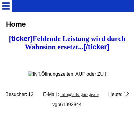
Home
Home
[ticker]
Fehlende Leistung wird durch
Technik
[/ticker]
Wahnsinn ersetzt...
Tuning
Bilder aus dem OP.
Aufrüstung auf 90ccm
Besucher:
12
E-Mail :
info@alfs-garage.de
Heute:
12
vgp61392844
Gebrauchte-Fahrzeuge
Pinnwand